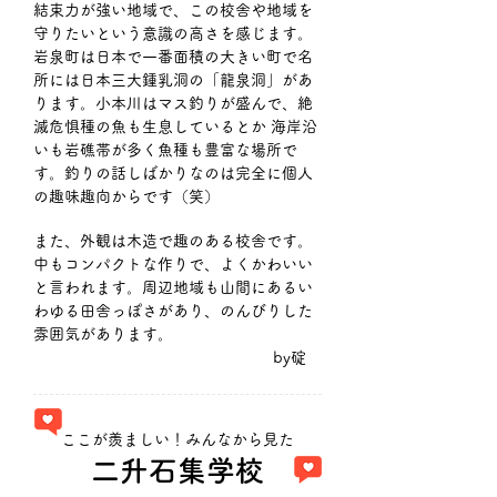
結束力が強い地域で、この校舎や地域を
守りたいという意識の高さを感じます。
岩泉町は日本で一番面積の大きい町で名
所には日本三大鍾乳洞の「龍泉洞」があ
ります。
小本川はマス釣りが盛んで、絶
滅危惧種の魚も生息しているとか 海岸沿
いも岩礁帯が多く魚種も豊富な場所で
す。釣りの話しばかりなのは完全に個人
の趣味趣向からです（笑）
また、外観は木造で趣のある校舎です。
中もコンパクトな作りで、よくかわいい
と言われます。周辺地域も山間にあるい
わゆる田舎っぽさがあり、のんびりした
雰囲気があります。
by碇　
​ここが羨ましい！みんなから見た
二升石集学校