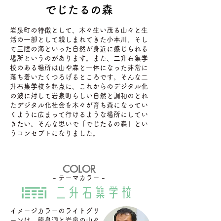
でじたるの森
岩泉町の特徴として、木々生い茂る山々と生
活の一部として親しまれてきた小本川、そし
て三陸の海といった自然が身近に感じられる
場所というのがあります。また、二升石集学
校のある場所は山や森と一体になった非常に
落ち着いたくつろげるところです。そんな二
升石集学校を起点に、これからのデジタル化
の波に対して岩泉町らしい自然と調和のとれ
たデジタル化社会を木々が育ち森になってい
くように広まって行けるような場所にしてい
きたい。そんな思いで「でじたるの森」とい
うコンセプトになりました。
​COLOR
​- テーマカラー -
イメージカラーのライトグリ
ーンは、龍泉洞と岩泉の山々