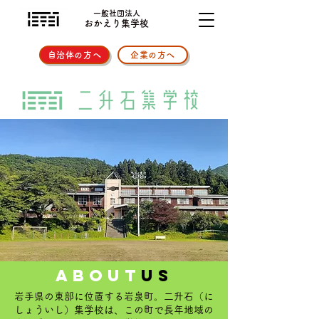
一般社団法人
おかえり集学校
自治体の方へ
企業の方へ
about
us
岩手県の東部に位置する岩泉町。二升石（に
しょういし）集学校は、この町で長年地域の