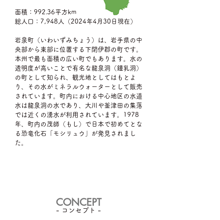
面積：992.36平方km
総人口：7,948人（2024年4月30日現在）
岩泉町（いわいずみちょう）は、岩手県の中
央部から東部に位置する下閉伊郡の町です。
本州で最も面積の広い町でもあります。水の
透明度が高いことで有名な龍泉洞（鍾乳洞）
の町として知られ、観光地としてはもとよ
り、その水がミネラルウォーターとして販売
されています。町内における中心地区の水道
水は龍泉洞の水であり、大川や釜津田の集落
では近くの湧水が利用されています。1978
年、町内の茂師（もし）で日本で初めてとな
る恐竜化石「モシリュウ」が発見されまし
た。
​CONCEPT
​- コンセプト -