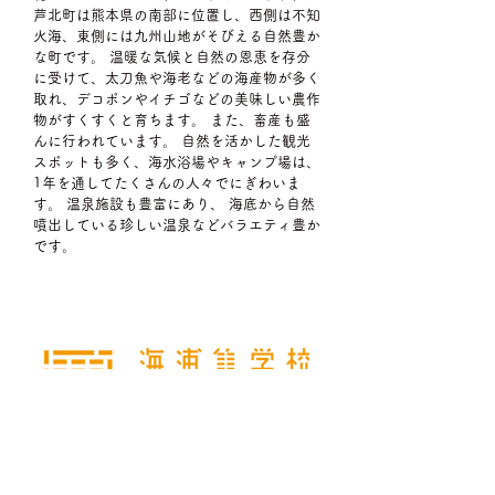
芦北町は熊本県の南部に位置し、西側は不知
火海、東側には九州山地がそびえる自然豊か
な町です。 温暖な気候と自然の恩恵を存分
に受けて、太刀魚や海老などの海産物が多く
取れ、デコポンやイチゴなどの美味しい農作
物がすくすくと育ちます。 また、畜産も盛
んに行われています。 自然を活かした観光
スポットも多く、海水浴場やキャンプ場は、
1年を通してたくさんの人々でにぎわいま
す。 温泉施設も豊富にあり、 海底から自然
噴出している珍しい温泉などバラエティ豊か
です。
住 所
〒869-5304 熊本県葦北郡芦北町海浦
1315
​電話番号