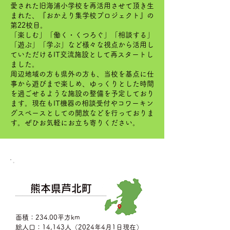
愛された旧海浦小学校を再活用させて頂き生
まれた、『おかえり集学校プロジェクト』の
第22校目。
「楽しむ」「働く・くつろぐ」「相談する」
「遊ぶ」「学ぶ」など様々な視点から活用し
ていただけるIT交流施設として再スタートし
ました。
周辺地域の方も県外の方も、当校を基点に仕
事から遊びまで楽しめ、ゆっくりとした時間
を過ごせるような施設の整備を予定しており
ます。現在もIT機器の相談受付やコワーキン
グスペースとしての開放などを行っておりま
す。ぜひお気軽にお立ち寄りください。
熊本県芦北町
面積：234.00平方km
総人口：14,143人（2024年4月1日現在）