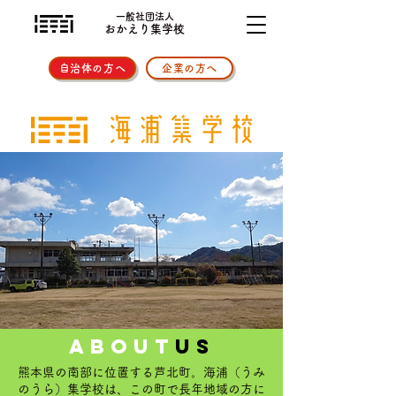
一般社団法人
おかえり集学校
自治体の方へ
企業の方へ
about
us
熊本県の南部に位置する芦北町。海浦（うみ
のうら）集学校は、この町で長年地域の方に