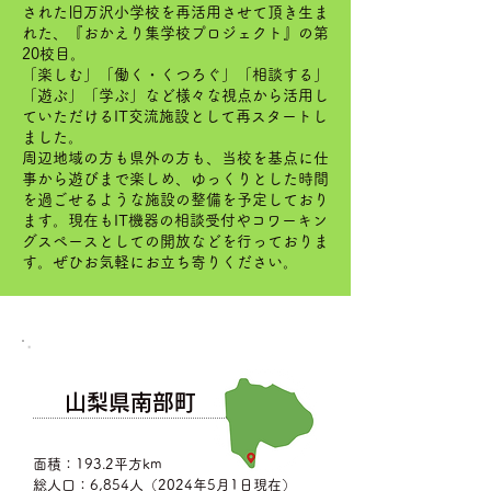
された旧万沢小学校を再活用させて頂き生ま
れた、『おかえり集学校プロジェクト』の第
20校目。
「楽しむ」「働く・くつろぐ」「相談する」
「遊ぶ」「学ぶ」など様々な視点から活用し
ていただけるIT交流施設として再スタートし
ました。
周辺地域の方も県外の方も、当校を基点に仕
事から遊びまで楽しめ、ゆっくりとした時間
を過ごせるような施設の整備を予定しており
ます。現在もIT機器の相談受付やコワーキン
グスペースとしての開放などを行っておりま
す。ぜひお気軽にお立ち寄りください。
山梨県南部町
面積：193.2平方km
総人口：6,854人（2024年5月1日現在）