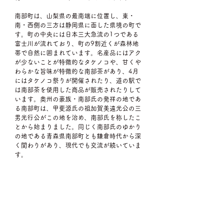
南部町は、山梨県の最南端に位置し、東・
南・西側の三方は静岡県に面した県境の町で
す。町の中央には日本三大急流の1つである
富士川が流れており、町の9割近くが森林地
帯で自然に囲まれています。名産品にはアク
が少ないことが特徴的なタケノコや、甘くや
わらかな旨味が特徴的な南部茶があり、4月
にはタケノコ祭りが開催されたり、道の駅で
は南部茶を使用した商品が販売されたりして
います。奥州の豪族・南部氏の発祥の地であ
る南部町は、甲斐源氏の祖加賀美遠光公の三
男光行公がこの地を治め、南部氏を称したこ
とから始まりました。同じく南部氏のゆかり
の地である青森県南部町とも鎌倉時代から深
く関わりがあり、現代でも交流が続いていま
す。