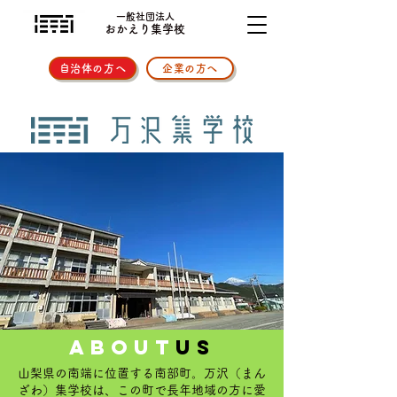
一般社団法人
おかえり集学校
自治体の方へ
企業の方へ
about
us
山梨県の南端に位置する南部町。万沢（まん
ざわ）集学校は、この町で長年地域の方に愛