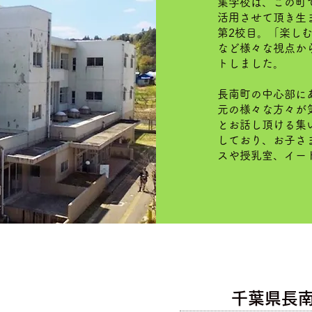
集学校は、この町
活用させて頂き生
第2校目。「楽し
など様々な視点か
トしました。
長南町の中心部に
元の様々な方々が
とお話し頂ける集
しており、お子さ
スや授乳室、イー
千葉県長