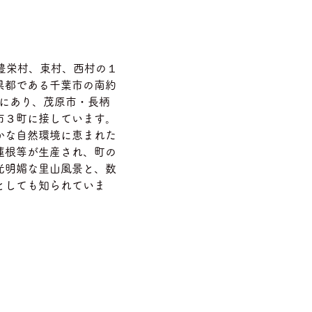
）
豊栄村、東村、西村の１
県都である千葉市の南約
置にあり、茂原市・長柄
市３町に接しています。
かな自然環境に恵まれた
蓮根等が生産され、町の
光明媚な里山風景と、数
としても知られていま