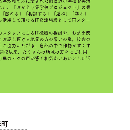
長年地域の方に愛された旧長沢小学校を再活
れた、『おかえり集学校プロジェクト』の第
」「触れる」「相談する」「遊ぶ」「学ぶ」
ら活用して頂けるIT交流施設として再スター
のスタッフによるIT機器の相談や、お茶を飲
とお話し頂ける地元の方の集いの場。校舎の
にご協力いただき、自然の中で作物がすくす
 開校以来、たくさんの地域の方々にご利用
町民の方々の声が響く和気あいあいとした活
。
形町