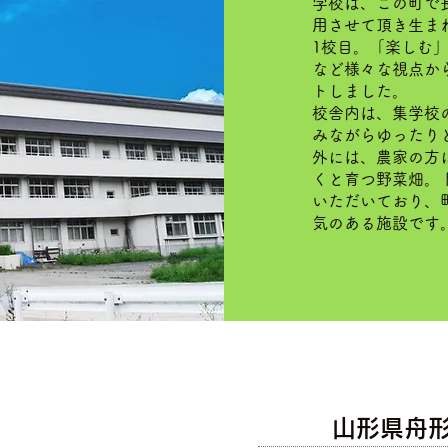
学校は、この町で
用させて頂き生ま
1校目。「楽しむ
など様々な視点か
トしました。
校舎内は、集学校
みながらゆったり
外には、農家の方
くと育つ野菜畑。
いただいており、
気のある施設です
山形県舟