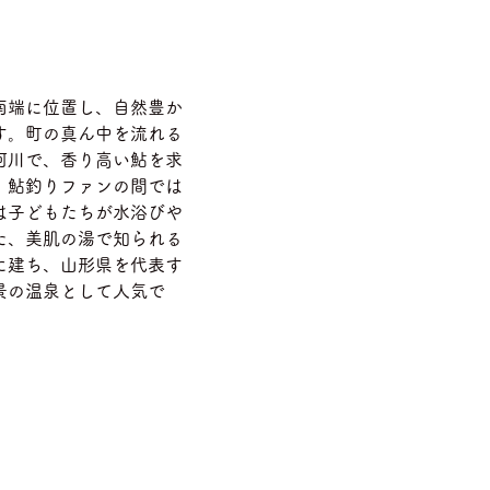
）
南端に位置し、自然豊か
す。町の真ん中を流れる
河川で、香り高い鮎を求
、鮎釣りファンの間では
は子どもたちが水浴びや
た、美肌の湯で知られる
に建ち、山形県を代表す
景の温泉として人気で