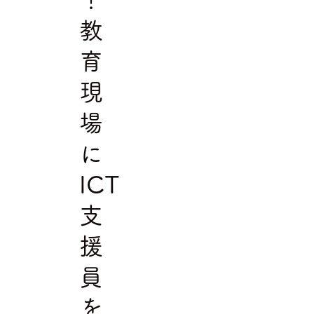
教
育
現
場
に
ICT
支
援
員
を