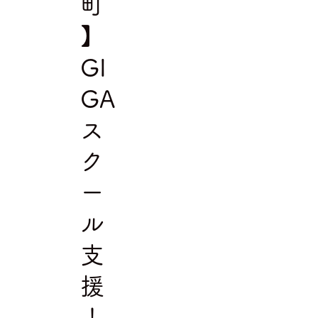
町
】
GI
GA
ス
ク
ー
ル
支
援
！