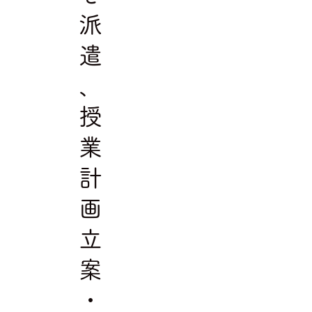
派
遣
、
授
業
計
画
立
案
・