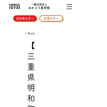
一般社団法人
おかえり集学校
自治体の方へ
企業の方へ
< Back
【
三
重
県
明
和