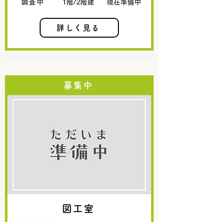
調査中
1階/2階建
現在準備中
詳しく見る
募集中
図工室