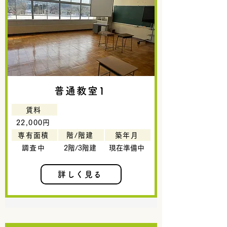
普通教室1
賃料
22,000円
専有面積
階/階建
築年月
調査中
2階/3階建
現在準備中
詳しく見る