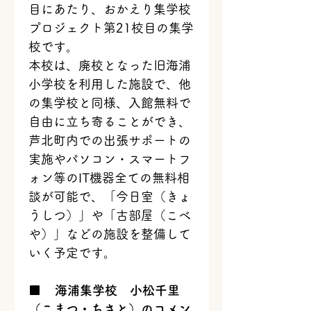
目にあたり、おかえり集学校
プロジェクト第21校目の集学
校です。
本校は、廃校となった旧海浦
小学校を利用した施設で、他
の集学校と同様、入館無料で
自由に立ち寄ることができ、
芦北町内での出張サポートの
実施やパソコン・スマートフ
ォン等のIT機器全ての無料相
談が可能で、「今日室（きょ
うしつ）」や「古部屋（こべ
や）」などの施設を整備して
いく予定です。
■    
海浦集学校　小松千里
（こまつ・ちさと）のコメン