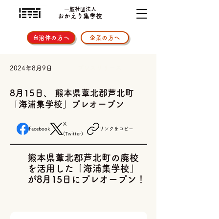
一般社団法人
おかえり集学校
自治体の方へ
企業の方へ
プレスリリース
2024年8月9日
8月15日、 熊本県葦北郡芦北町
「海浦集学校」プレオープン
X
Facebook
リンクをコピー
(Twitter)
熊本県葦北郡芦北町の廃校
を活用した「海浦集学校」
が8月15日にプレオープン！