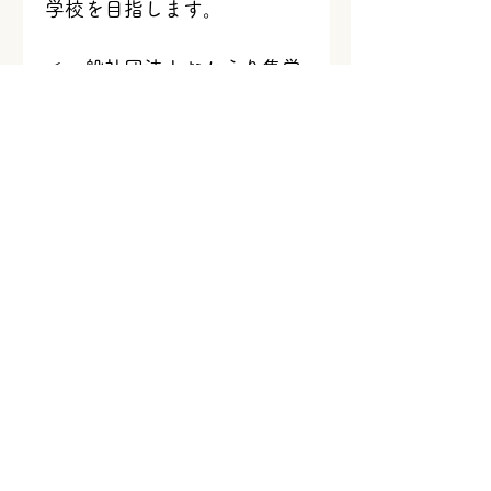
学校を目指します。
＜一般社団法人おかえり集学
校について＞
2023年3月にリングロー株式
会社の廃校活用事業が分社
し、新たに一般社団法人おか
えり集学校として設立しまし
た。主力事業は地方公共団体
を対象としたITコンサルティ
ング及びIT・OA機器の販
売。2024年8月現在、21校の
集学校を開校。（プレオープ
ン含む。）住民のIT技術の向
上や地域のDX推進のほか、
プログラミング教室や全世代
に向けたeスポーツの展開、